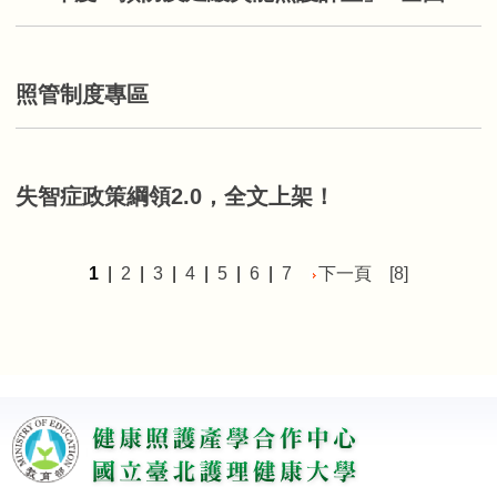
照管制度專區
失智症政策綱領2.0，全文上架！
1
|
2
|
3
|
4
|
5
|
6
|
7
下一頁
[8]