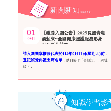
新聞新知
(點我看更多)
01
【獲獎入圍公告】2025長照青潮
09月
湧起來~全國健康照護服務形象
創意影片競賽
請入圍團隊推派代表於114年9月11日(星期四)前
，
登記頒獎典禮出席名單
，以利製作「參觀證」，網址
如下：
https://forms.gle/xFghCB5xhfdjjbdB6
知識學習影