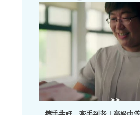
攜手共好，牽手到老｜高級中
傳短片