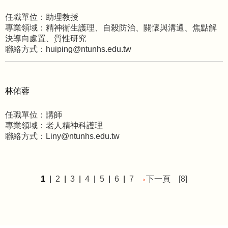
任職單位：助理教授
專業領域：精神衛生護理、自殺防治、關懷與溝通、焦點解
決導向處置、質性研究
聯絡方式：huiping@ntunhs.edu.tw
林佑蓉
任職單位：講師
專業領域：老人精神科護理
聯絡方式：Liny@ntunhs.edu.tw
1
|
2
|
3
|
4
|
5
|
6
|
7
下一頁
[8]