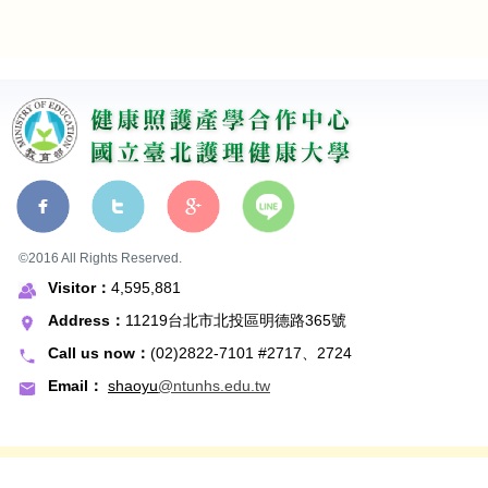
©2016 All Rights Reserved.
Visitor：
4,595,881
Address：
11219台北市北投區明德路365號
Call us now：
(02)2822-7101 #2717、2724
Email：
shaoyu
@ntunhs.edu.tw