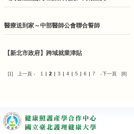
醫療送到家～中部醫師公會聯合誓師
【新北市政府】跨域就業津貼
[1]
上一頁
1
|
2
|
3
|
4
|
5
|
6
|
7
下一頁
[8]