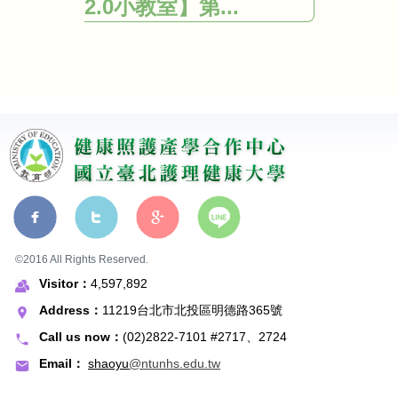
2.0小教室】第...
©2016 All Rights Reserved.
Visitor：
4,597,892
Address：
11219台北市北投區明德路365號
Call us now：
(02)2822-7101 #2717、2724
Email：
shaoyu
@ntunhs.edu.tw