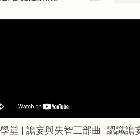
學堂 | 譫妄與失智三部曲_認識譫