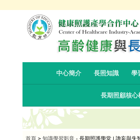
中心簡介
長照知識
學
長期照顧核心
首頁
>
知識學習影音
- 長期照護學堂 | 譫妄與