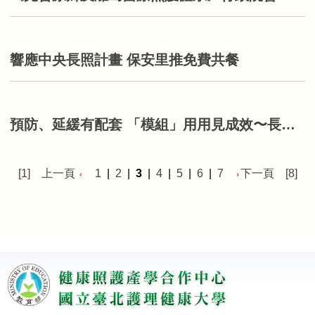
響應中央長照計畫 保安里推免費共餐
預防、延緩有配套 「模組」用用見成效〜長照2.0創新照護服務計畫開跑!
[1]
上一頁
1
|
2
|
3
|
4
|
5
|
6
|
7
下一頁
[8]